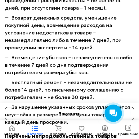
проведении проверки качества – не более 14
дней, при отсутствии товара – 1 месяц).
Возврат денежных средств, уменьшение
покупной цены, возмещение расходов на
устранение недостатков в товаре –
незамедлительно либо в течение 7 дней, при
проведении экспертизы – 14 дней.
Возмещение убытков – незамедлительно либо
в течение 7 дней со дня подтверждения
потребителем размера убытков.
Бесплатный ремонт – незамедлительно или не
более 14 дней, по письменному соглашению с
потребителем – не более 30 дней.
За нарушение указанных сроков уплачивается
Заказать
неустойка в размере 1 % от цены товара за
каждый день просрочки.
Главная
Каталог
Корзина
Избранные
Кабинет
Сравнение
Перечень непродовольственных товаров