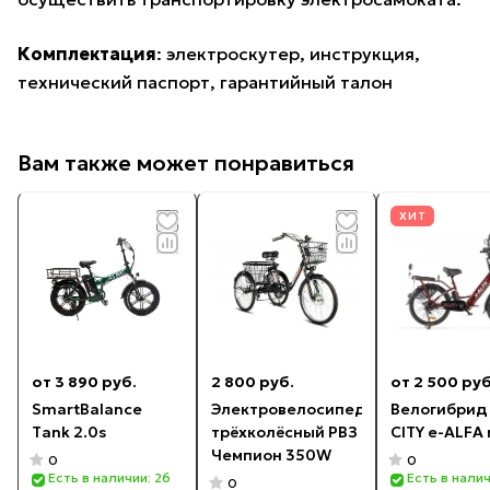
Комплектация
: электроскутер, инструкция,
технический паспорт, гарантийный талон
Вам также может понравиться
ХИТ
от 3 890 руб.
2 800 руб.
от 2 500 руб
SmartBalance
Электровелосипед
Велогибрид
Tank 2.0s
трёхколёсный РВЗ
CITY e-ALFA
Чемпион 350W
0
0
Есть в наличии: 26
Есть в налич
0