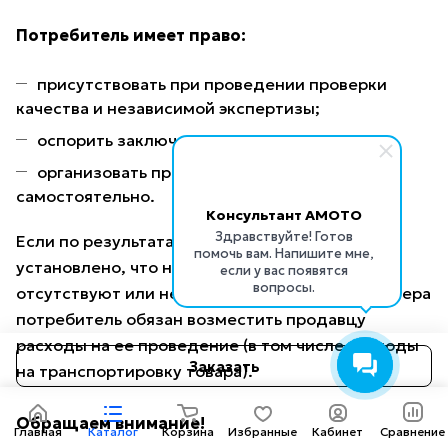
Потребитель имеет право:
присутствовать при проведении проверки
качества и независимой экспертизы;
оспорить заключение экспертизы в суде;
организовать проведение экспертизы
самостоятельно.
Консультант AMOTO
Здравствуйте! Готов
Если по результатам экспертизы будет
помочь вам. Напишите мне,
установлено, что недостатки в товаре
если у вас появятся
вопросы.
отсутствуют или непроизводственного характера
потребитель обязан возместить продавцу
расходы на ее проведение (в том числе расходы
Заказать
на транспортировку товара).
Обращаем внимание!
Главная
Каталог
Корзина
Избранные
Кабинет
Сравнение