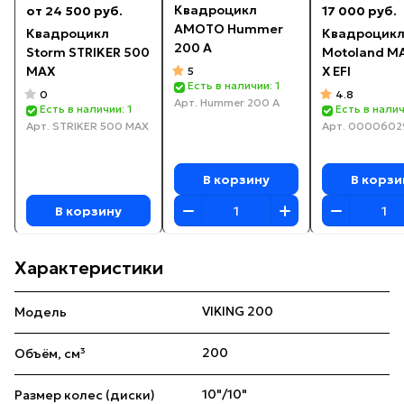
Квадроцикл
от 24 500 руб.
17 000 руб.
AMOTO Hummer
Квадроцикл
Квадроцик
200 A
Storm STRIKER 500
Motoland M
MAX
X EFI
5
Есть в наличии: 1
0
4.8
Арт.
Hummer 200 A
Есть в наличии: 1
Есть в налич
Арт.
STRIKER 500 MAX
Арт.
0000602
В корзину
В корзи
В корзину
Характеристики
VIKING 200
Модель
200
Объём, см³
10"/10"
Размер колес (диски)