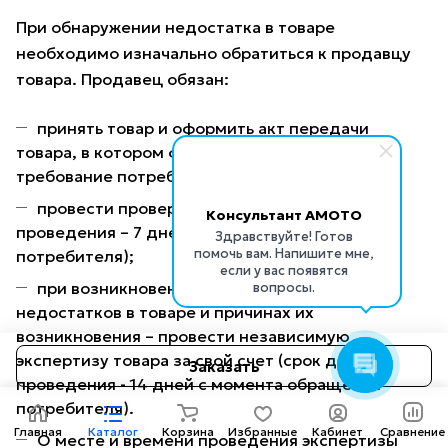
При обнаружении недостатка в товаре
необходимо изначально обратиться к продавцу
товара. Продавец обязан:
принять товар и оформить акт передачи
товара, в котором фиксируется заявленное
требование потребителя;
провести проверку качества (срок для
Консультант AMOTO
проведения – 7 дней с момента обращения
Здравствуйте! Готов
помочь вам. Напишите мне,
потребителя);
если у вас появятся
при возникновении спора о наличии
вопросы.
недостатков в товаре и причинах их
возникновения – провести независимую
экспертизу товара за свой счет (срок для
Заказать
проведения - 14 дней с момента обращения
потребителя).
Главная
Каталог
Корзина
Избранные
Кабинет
Сравнение
О месте и времени проведения экспертизы