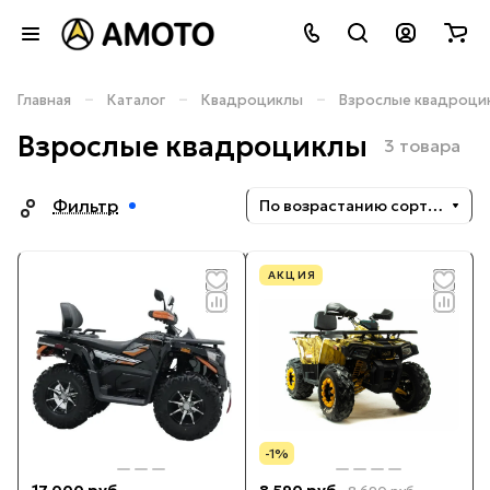
–
–
–
Главная
Каталог
Квадроциклы
Взрослые квадроци
Взрослые квадроциклы
3 товара
Фильтр
По возрастанию сортировки
АКЦИЯ
-1%