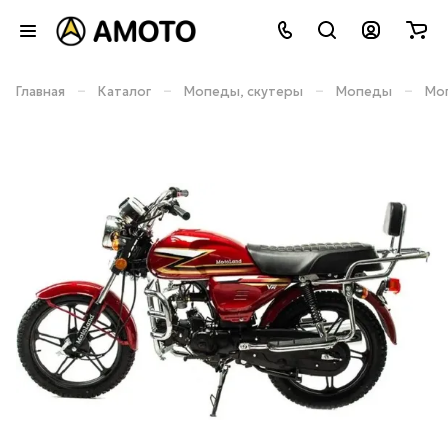
–
–
–
–
Главная
Каталог
Мопеды, скутеры
Мопеды
Моп