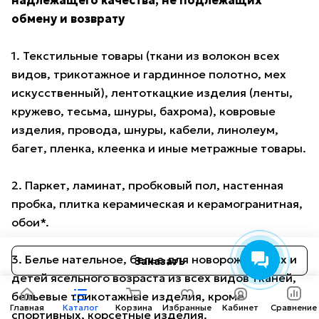
надлежащего качества, не подлежащих
обмену и возврату
1. Текстильные товары (ткани из волокон всех
видов, трикотажное и гардинное полотно, мех
искусственный), лентоткацкие изделия (ленты,
кружево, тесьма, шнуры, бахрома), ковровые
изделия, провода, шнуры, кабели, линолеум,
багет, пленка, клеенка и иные метражные товары.
2. Паркет, ламинат, пробковый пол, настенная
пробка, плитка керамическая и керамогранитная,
обои*.
3. Белье нательное, белье для новорожденных и
Заказать
детей ясельного возраста из всех видов тканей,
бельевые трикотажные изделия, кроме
Главная
Каталог
Корзина
Избранные
Кабинет
Сравнение
спортивных, корсетные изделия.