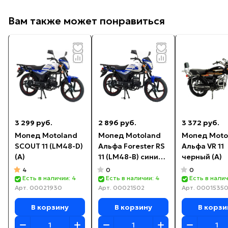
Вам также может понравиться
3 299 руб.
2 896 руб.
3 372 руб.
Мопед Motoland
Мопед Motoland
Мопед Moto
SCOUT 11 (LM48-D)
Альфа Forester RS
Альфа VR 11
(A)
11 (LM48-B) синий
черный (А)
(A)
4
0
0
Есть в наличии: 4
Есть в наличии: 4
Есть в налич
Арт.
00021930
Арт.
00021502
Арт.
0001535
В корзину
В корзину
В корзи