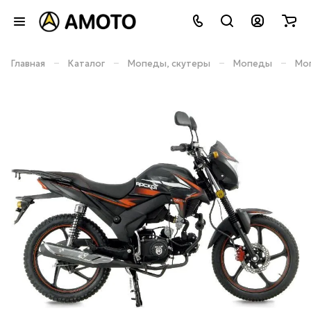
–
–
–
–
Главная
Каталог
Мопеды, скутеры
Мопеды
Мо