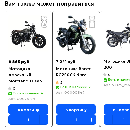
Вам также может понравиться
Мотоцикл D
6 865 руб.
7 241 руб.
200
Мотоцикл
Мотоцикл Racer
дорожный
RC250CK Nitro
0
Есть в налич
Motoland TEXAS
5
Арт.
51875_m
300
Есть в наличии: 2
0
Арт.
00000847
(СПОРТИНВЕНТАРЬ
Есть в наличии: 4
Арт.
00023199
(Без ПТС)
В корзину
В корзину
В корзи