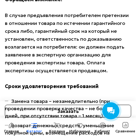
В случае предъявления потребителем претензии
в отношении товара по истечении гарантийного
срока либо, гарантийный срок на который не
установлен, ответственность по доказыванию
возлагается на потребителя: он должен подать
заявление в экспертную организацию для
проведения экспертизы товара. Оплата
экспертизы осуществляется продавцом.
Сроки удовлетворения требований
Замена товара – незамедлительно (при
проведении проверки качества – не более 14
Заказать
дней, при отсутствии товара – 1 месяц).
Возврат денежных средств, уменьшение
Главная
Каталог
Корзина
Избранные
Кабинет
Сравнение
покупной цены, возмещение расходов на