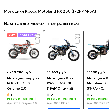
Мотоцикл Кросс Motoland FX 250 (172FMM-3A)
Вам также может понравиться
ХИТ
СОВЕТУЕМ
от 10 280 руб.
15 462 руб.
13 180 руб.
Мотоцикл эндуро
Мотоцикл Кросс
Мотоцикл К
ROCKOT GS 2
PWR FS450 NC
Motoland X
Origine 2.0
(194MQ) синий
ST-FA-NC
(ZS182MN+B
5
0
0
Есть в наличии: 1
Есть в наличии: 4
Есть в налич
Арт.
GS 2 Origine 2.0
Арт.
00018375
Арт.
00012957