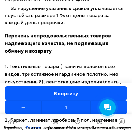
За нарушение указанных сроков уплачивается
неустойка в размере 1 % от цены товара за
каждый день просрочки.
Перечень непродовольственных товаров
надлежащего качества, не подлежащих
обмену и возврату
1. Текстильные товары (ткани из волокон всех
видов, трикотажное и гардинное полотно, мех
искусственный), лентоткацкие изделия (ленты,
кружево, тесьма, шнуры, бахрома), ковровые
В корзину
изделия, провода, шнуры, кабели, линолеум,
багет, пленка, клеенка и иные метражные товары.
2. Паркет, ламинат, пробковый пол, настенная
пробка, плитка керамическая и керамогранитная,
Главная
Каталог
Корзина
Избранные
Кабинет
Сравнение