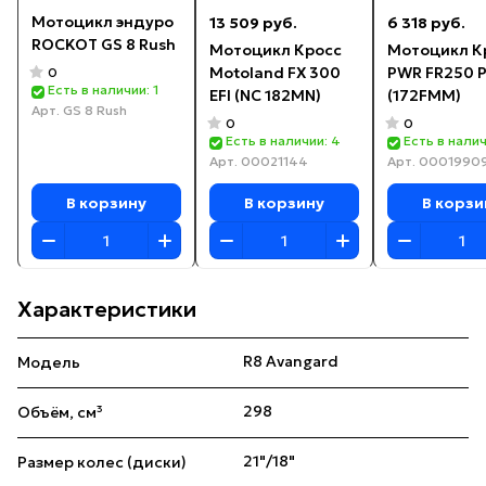
Мотоцикл эндуро
13 509 руб.
6 318 руб.
ROCKOT GS 8 Rush
Мотоцикл Кросс
Мотоцикл К
Motoland FX 300
PWR FR250 
0
Есть в наличии: 1
EFI (NC 182MN)
(172FMM)
Арт.
GS 8 Rush
0
0
Есть в наличии: 4
Есть в налич
Арт.
00021144
Арт.
0001990
В корзину
В корзину
В корзи
Характеристики
R8 Avangard
Модель
298
Объём, см³
21"/18"
Размер колес (диски)