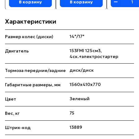
В корзину
В корзину
Характеристики
14"/17"
Размер колес (диски)
153FMI 125см3,
Двигатель
4ск.+электростартер
диск/диск
Тормоза передние/задние
1560x410x770
Габаритные размеры, мм
Зеленый
Цвет
75
Вес, кг
13889
Штрих-код