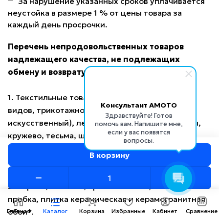
За нарушение указанных сроков уплачивается
неустойка в размере 1 % от цены товара за
каждый день просрочки.
Перечень непродовольственных товаров
надлежащего качества, не подлежащих
обмену и возврату
1. Текстильные товары (ткани из волокон всех
Консультант AMOTO
видов, трикотажное и гардинное полотно, мех
Здравствуйте! Готов
искусственный), лентоткацкие изделия (ленты,
помочь вам. Напишите мне,
если у вас появятся
кружево, тесьма, шнуры, бахрома), ковровые
вопросы.
изделия, провода, шнуры, кабели, линолеум,
В корзину
багет, пленка, клеенка и иные метражные товары.
2. Паркет, ламинат, пробковый пол, настенная
пробка, плитка керамическая и керамогранитная,
обои*.
Главная
Каталог
Корзина
Избранные
Кабинет
Сравнение