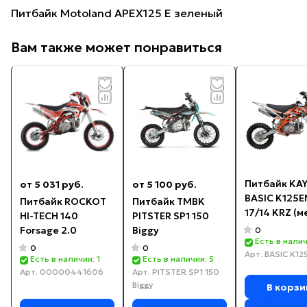
Питбайк Motoland APEX125 E зеленый
Вам также может понравиться
Питбайк KA
от 5 031 руб.
от 5 100 руб.
BASIC K125
Питбайк ROCKOT
Питбайк TMBK
17/14 KRZ (м
HI-TECH 140
PITSTER SP1 150
сцепл., эл.
Forsage 2.0
Biggy
0
стартер 2024
Есть в налич
0
0
Арт.
BASIC K12
Есть в наличии: 1
Есть в наличии: 5
Арт.
00000441606
Арт.
PITSTER SP1 150
Biggy
В корзи