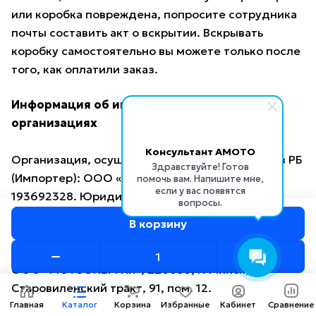
или коробка повреждена, попросите сотрудника
почты составить акт о вскрытии. Вскрывать
коробку самостоятельно вы можете только после
того, как оплатили заказ.
Информация об импортере и сервисных
организациях
Консультант AMOTO
Организация, осуществляющая ввоз товаров в РБ
Здравствуйте! Готов
(Импортер): ООО «МОТОЭНЕРГИЯ», УНП
помочь вам. Напишите мне,
если у вас появятся
193692328. Юридический адрес: 220053, г.
вопросы.
Минск, Старовиленский тракт, 91, пом. 12.
В корзину
Ремонтная организация (Сервисный центр),
уполномоченная на устранение недостатков:
ООО «МОТОЭНЕРГИЯ», 220053, г. Минск,
Старовиленский тракт, 91, пом. 12.
Главная
Каталог
Корзина
Избранные
Кабинет
Сравнение