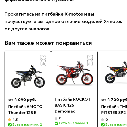
Прокатитесь на питбайке X-motos и вы
почувствуете выгодное отличие моделей X-motos
от других аналогов.
Вам также может понравиться
Питбайк ROCKOT
от 4 090 руб.
от 4 700 руб
BASIC 125
Питбайк AMOTO
Питбайк TM
Demoniac
Thunder 125 E
PITSTER SP2
0
4.5
0
Есть в наличии: 1
Есть в наличии: 2
Есть в налич