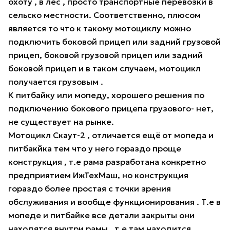
охоту , в лес , просто транспортные перевозки в
сельско местности. Соответственно, плюсом
является то что к такому мотоциклу можно
подключить боковой прицеп или задний грузовой
прицеп, боковой грузовой прицеп или задний
боковой прицеп и в таком случаем, мотоцикл
получается грузовым .
К питбайку или мопеду, хорошего решения по
подключению бокового прицепа грузового- нет,
не существует на рынке.
Мотоцикл Скаут-2 , отличается ещё от мопеда и
питбакйка тем что у него гораздо проще
конструкция , т.е рама разработана конкретно
предприятием ИжТехМаш, но конструкция
гораздо более простая с точки зрения
обслуживания и вообще функционирования . Т.е в
мопеде и питбайке все детали закрыты они
находятся внутри рамы , т.е там находится