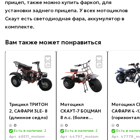
прицеп, также можно купить фаркоп, для
установки заднего прицепа. У всех мотоциклов
Скаут есть светодиодная фара, аккумулятор в
комплекте.
Вам также может понравиться
Трицикл ТРИТОН
Мотоцикл
Мотоцикл С
2, САФАРИ 3LЕ- 8
СКАУТ-7 БОЦМАН
САФАРИ 4 -1
(длинное седло)
8 л.с. (более
(горизонта
легкая
двигатель)
0
0
0
комплектация)
Есть в наличии: 2
Есть в наличии: 2
Есть в налич
Арт.
46511_motom
Арт.
44797_motom
Арт.
47778_m