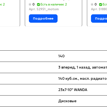
ФАРА, Э
и: 2
0
Есть в наличии: 2
0
Ес
подв.
Арт.
52951_motom
Арт.
5188
Подробнее
Подро
140
3 вперед, 1 назад, автома
140 куб.см., масл. радиат
23х7-10" WANDA
Дисковые