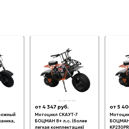
от 4 347 руб.
от 5 40
рожный
Мотоцикл СКАУТ-7
Мотоцик
аника,
БОЦМАН 8+ л.с. (более
БОЦМАН 
легкая комплектация)
KP230PR