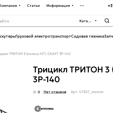
+3
Компания
Статьи
Информация
Каталог
скутеры
Грузовой электротранспорт
Садовая техника
Зап
цикл ТРИТОН 3 (колеса 10"), СКАУТ 3Р-140
Трицикл ТРИТОН 3 (
3Р-140
Нет отзывов
0
Арт.
47307_motom