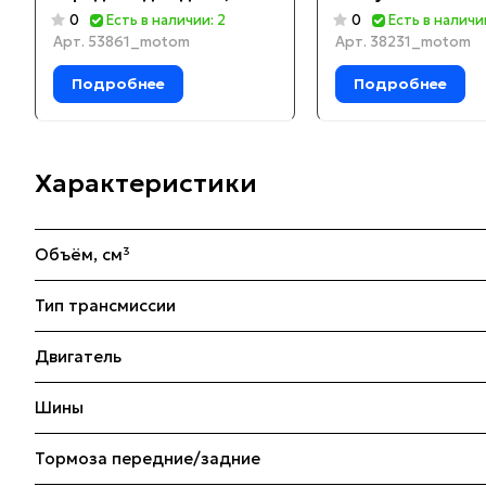
KP270, 'эл.старт, диск
0
Есть в наличии: 2
0
Есть в наличи
торм)
Арт.
53861_motom
Арт.
38231_motom
Подробнее
Подробнее
Характеристики
Объём, см³
Тип трансмиссии
Двигатель
Шины
Тормоза передние/задние