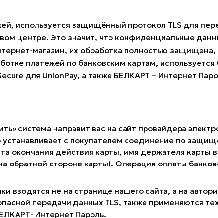
жей, используется защищённый протокол TLS для пе
овом центре. Это значит, что конфиденциальные данн
нтернет-магазин, их обработка полностью защищена, 
ботке платежей по банковским картам, используется б
 Secure для UnionPay, а также БЕЛКАРТ – Интернет Пар
ить» система направит вас на сайт провайдера электр
 устанавливает с покупателем соединение по защищё
та окончания действия карты, имя держателя карты в 
 на обратной стороне карты). Операция оплаты банк
ки вводятся не на странице нашего сайта, а на авто
опасной передачи данных TLS, также применяются те
 БЕЛКАРТ- Интернет Пароль.