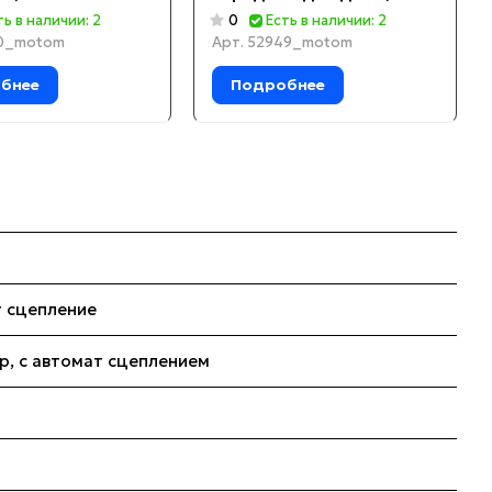
Л.СТ. перед и зад
KP270, руч.старт, диск
ть в наличии: 2
0
Есть в наличии: 2
торм)
0_motom
Арт.
52949_motom
бнее
Подробнее
т сцепление
ор, с автомат сцеплением