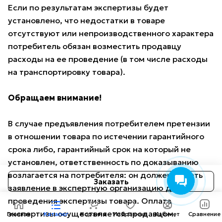
Если по результатам экспертизы будет
установлено, что недостатки в товаре
отсутствуют или непроизводственного характера
потребитель обязан возместить продавцу
расходы на ее проведение (в том числе расходы
на транспортировку товара).
Обращаем внимание!
В случае предъявления потребителем претензии
в отношении товара по истечении гарантийного
срока либо, гарантийный срок на который не
установлен, ответственность по доказыванию
возлагается на потребителя: он должен подать
Заказать
заявление в экспертную организацию для
проведения экспертизы товара. Оплата
экспертизы осуществляется продавцом.
Главная
Каталог
Корзина
Избранные
Кабинет
Сравнение