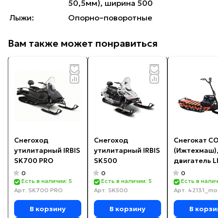
50,5мм), ширина 500
Лыжи:
Опорно–поворотные
Вам также может понравиться
Снегоход
Снегоход
Снегокат С
утилитарный IRBIS
утилитарный IRBIS
(Ижтехмаш)
SK700 PRO
SK500
двигатель L
л.с., вариат
0
0
0
TAV2-40
Есть в наличии: 5
Есть в наличии: 5
Есть в налич
Арт.
SK700 PRO
Арт.
SK500
Арт.
42131_mo
В корзину
В корзину
В корзи