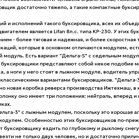
ровщик достаточно тяжело, а такие компактные буксир
 и исполнений такого буксировщика, всех их объеди
гателем является Lifan 8л.с. типа KP-230. У этих бу
ием - более тяговая и надежная, и более скоростная 
икаций, которые в основном отличаются модулем, ес
ый модуль. Есть вариант "Дельта-S" с седельным модул
е буксировщики представляют собой некое подобие ми
, а ноги у него стоят в лыжном модуле, водитель у
с классическими вариантами буксировщиков. "Дельта-3
но новая коробка реверса производства Ижтехмаш, в 
лонку оно имеет три положения: нейтраль, вперед и
иках.
ельта-3" с лыжным модулем, поскольку это хорошая ал
модулем. Особенностью этих буксировщиков по-преж
ет буксировщику ездить по глубокому и рыхлому снегу
езти не только двух человек, но и достаточно прили