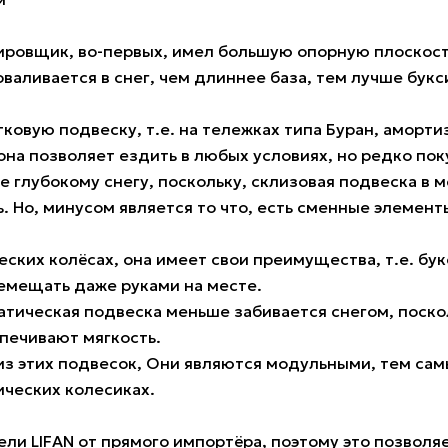
ксировщик, во-первых, имел большую опорную плоскост
оваливается в снег, чем длиннее база, тем лучше бук
овую подвеску, т.е. на тележках типа Буран, аморти
она позволяет ездить в любых условиях, но редко по
е глубокому снегу, поскольку, склизовая подвеска в 
. Но, минусом является то что, есть сменные элемент
ческих колёсах, она имеет свои преимущества, т.е. 
ремещать даже руками на месте.
атическая подвеска меньше забивается снегом, поскол
печивают мягкость.
з этих подвесок, Они являются модульными, тем сам
ических колесиках.
и LIFAN от прямого импортёра, поэтому это позволя