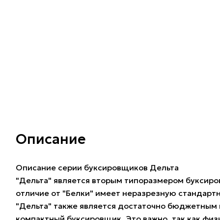
Описание
Описание серии буксировщиков Дельта
"Дельта" является вторым типоразмером буксиров
отличие от "Белки" имеет неразрезную стандарт
"Дельта" также является достаточно бюджетным в
компактный буксировщик. Это важно, так как физ