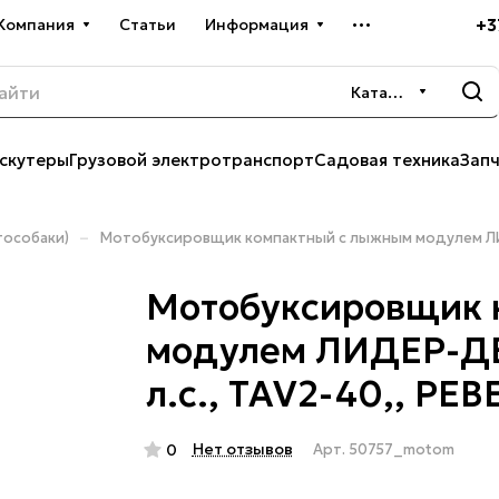
+3
Компания
Статьи
Информация
Каталог
скутеры
Грузовой электротранспорт
Садовая техника
Зап
–
особаки)
Мотобуксировщик компактный с лыжным модулем ЛИДЕ
Мотобуксировщик 
модулем ЛИДЕР-ДЕЛ
л.с., TAV2-40,, РЕВ
Нет отзывов
0
Арт.
50757_motom