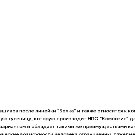
щиков после линейки "Белка" и также относится к ком
ную гусеницу, которую производит НПО "Композит" д
ариантом и обладает такими же преимуществами как "
ические возможности человека ограниченны, тяжелые 