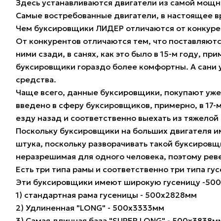
Здесь устанавливаются двигатели из самой мощной
Самые востребованные двигатели, в настоящее врем
Чем буксировщики ЛИДЕР отличаются от конкуре
От конкурентов отличаются тем, что поставляютс
ними сзади, в санях, как это было в 15-м году, п
буксировщики гораздо более комфортны. А сани у
средства.
Чаще всего, данные буксировщики, покупают уже 
введено в сферу буксировщиков, примерно, в 17-м
езду назад и соответственно выехать из тяжелой 
Поскольку буксировщики на больших двигателя им
штука, поскольку разворачивать такой буксировщик
неразрешимая для одного человека, поэтому рев
Есть три типа рамы и соответственно три типа гус
Эти буксировщики имеют широкую гусеницу -500м
1) стандартная рама гусеницы - 500х2828мм
2) Удлиненная "LONG" - 500х3333мм
3) Самая длинная база "SUPER LONG" - 500х3838м