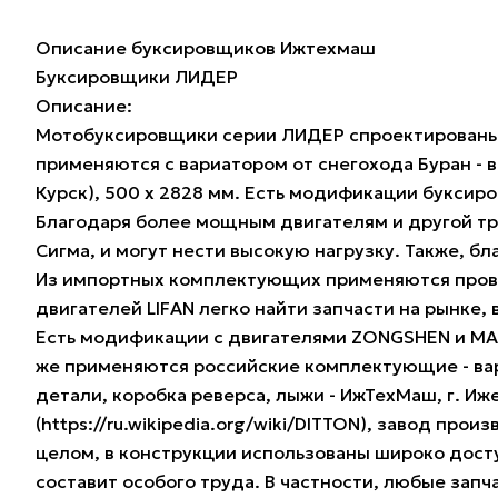
Описание буксировщиков Ижтехмаш
Буксировщики ЛИДЕР
Описание:
Мотобуксировщики серии ЛИДЕР спроектированы п
применяются с вариатором от снегохода Буран -
Курск), 500 х 2828 мм. Есть модификации буксир
Благодаря более мощным двигателям и другой тр
Сигма, и могут нести высокую нагрузку. Также, б
Из импортных комплектующих применяются провер
двигателей LIFAN легко найти запчасти на рынке
Есть модификации с двигателями ZONGSHEN и MAGN
же применяются российские комплектующие - вариа
детали, коробка реверса, лыжи - ИжТехМаш, г. И
(https://ru.wikipedia.org/wiki/DITTON), завод про
целом, в конструкции использованы широко дост
составит особого труда. В частности, любые зап