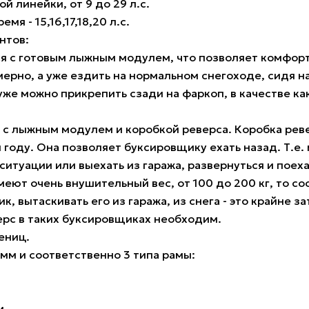
 линейки, от 9 до 29 л.с.
я - 15,16,17,18,20 л.с.
нтов:
я с готовым лыжным модулем, что позволяет комфортно
римерно, а уже ездить на нормальном снегоходе, сидя н
же можно прикрепить сзади на фаркоп, в качестве ка
с лыжным модулем и коробкой реверса. Коробка реве
 году. Она позволяет буксировщику ехать назад. Т.е.
ситуации или выехать из гаража, развернуться и поеха
еют очень внушительный вес, от 100 до 200 кг, то со
, вытаскивать его из гаража, из снега - это крайне з
ерс в таких буксировщиках необходим.
ениц.
м и соответственно 3 типа рамы:
м