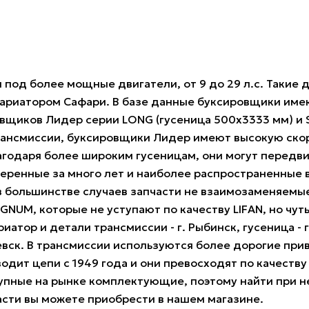
од более мощные двигатели, от 9 до 29 л.с. Такие д
 вариатором Сафари. В базе данные буксировщики име
овщиков Лидер серии LONG (гусеница 500х3333 мм) и 
ансмиссии, буксировщики Лидер имеют высокую скор
лагодаря более широким гусеницам, они могут передви
енные за много лет и наиболее распространенные в 
, в большинстве случаев запчасти не взаимозаменяемы
UM, которые не уступают по качеству LIFAN, но чуть
тор и детали трансмиссии - г. Рыбинск, гусеница - г
жевск. В трансмиссии используются более дорогие пр
изводит цепи с 1949 года и они превосходят по качеств
упные на рынке комплектующие, поэтому найти при 
части вы можете приобрести в нашем магазине.