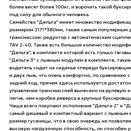
более весят более 100кг, и ворочать такой букси
под силу для обычного человека.
Семейство "Дельта" имеет множество модификаций
размером 2171*380мм, также самым популярным дви
трансмиссии: редуктор с автоматическим сцеплен
TAV 2-40. Также есть большое количество модиф
"Дельта", в комплекте которой есть только тягов
"Дельта-3" с лыжным модулем в комплекте, таки
водитель сидит на сиденье спереди буксировщика
и двух лыж, что очень комфортно, по сравнению 
задний ход, причем здесь используется достаточ
управление трансмиссией вынесено на рулевую ко
легче, чем коробки реверса в крупных буксировщ
Чаще всего покупают исполнения "Дельта-2" и "Д
самый дешевый и компактный вариант с лыжным 
размер гусеницы, что в свою очередь не позволя
высокую нагрузочную способность, он способен ув