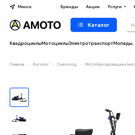
Минск
Бренды
Акции
Услуги
Каталог
Квадроциклы
Мотоциклы
Электротранспорт
Мопеды, 
–
–
–
Главная
Каталог
Снегоход
Мотобуксировщики (мот