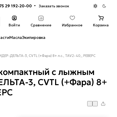
75 29 192-20-00
Заказать звонок
Войти
Сравнение
Избранное
Корзина
части
Масла
Экипировка
Р-ДЕЛЬТА-3, CVTL (+Фара) 8+ л.с., TAV2-40,, РЕВЕРС
компактный с лыжным
ЬТА-3, CVTL (+Фара) 8+
ЕРС