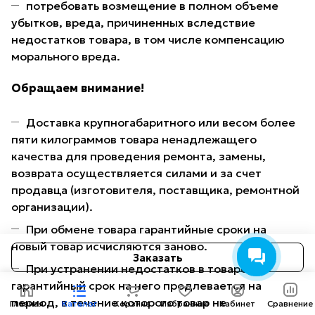
потребовать возмещение в полном объеме
убытков, вреда, причиненных вследствие
недостатков товара, в том числе компенсацию
морального вреда.
Обращаем внимание!
Доставка крупногабаритного или весом более
пяти килограммов товара ненадлежащего
качества для проведения ремонта, замены,
возврата осуществляется силами и за счет
продавца (изготовителя, поставщика, ремонтной
организации).
При обмене товара гарантийные сроки на
новый товар исчисляются заново.
Заказать
При устранении недостатков в товаре
гарантийный срок на него продлевается на
период, в течение которого товар не
Главная
Каталог
Корзина
Избранные
Кабинет
Сравнение