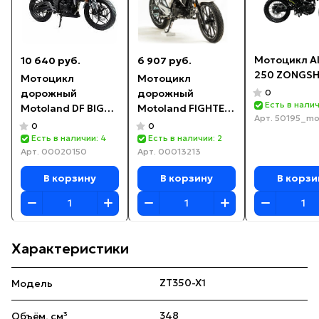
Мотоцикл A
10 640 руб.
6 907 руб.
250 ZONGS
Мотоцикл
Мотоцикл
дорожный
дорожный
0
Есть в налич
Motoland DF BIG
Motoland FIGHTER
Арт.
50195_m
BORE 300 (CBS300
250
0
0
с балансиром)
Есть в наличии: 4
Есть в наличии: 2
Арт.
00020150
Арт.
00013213
серый
В корзину
В корзину
В корзи
Характеристики
ZT350-X1
Модель
348
Объём, см³