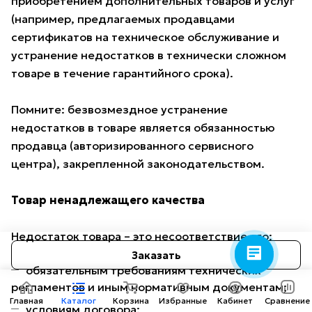
приобретением дополнительных товаров и услуг
(например, предлагаемых продавцами
сертификатов на техническое обслуживание и
устранение недостатков в технически сложном
товаре в течение гарантийного срока).
Помните: безвозмездное устранение
недостатков в товаре является обязанностью
продавца (авторизированного сервисного
Консультант AMOTO
центра), закрепленной законодательством.
Здравствуйте! Готов
помочь вам. Напишите мне,
если у вас появятся
Товар ненадлежащего качества
вопросы.
Недостаток товара – это несоответствие его:
Заказать
обязательным требованиям технических
регламентов и иным нормативным документам;
Главная
Каталог
Корзина
Избранные
Кабинет
Сравнение
условиям договора;