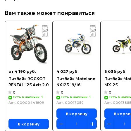
Вам также может понравиться
от 4 190 руб.
4 027 руб.
3 636 руб.
Питбайк ROCKOT
Питбайк Motoland
Питбайк Mo
RENTAL 125 Axis 2.0
NX125 19/16
MX125
0
0
0
Есть в наличии: 1
Есть в наличии: 1
Есть в налич
Арт.
00000441609
Арт.
00017059
Арт.
0001388
В корзину
В корзи
В корзину