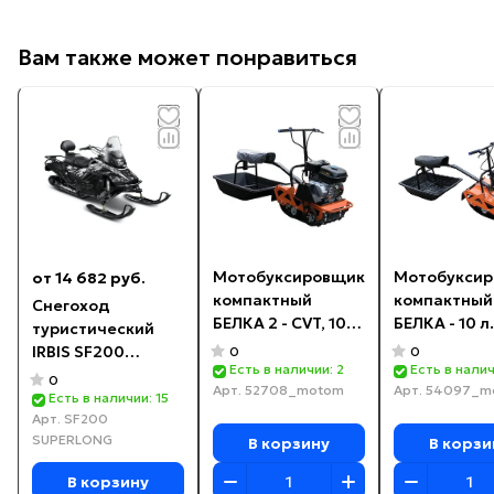
Вам также может понравиться
Мотобуксировщик
Мотобукси
от 14 682 руб.
компактный
компактный
Снегоход
БЕЛКА 2 - CVT, 10
БЕЛКА - 10 л.
туристический
л.с.KP270,
IRBIS SF200
0
0
ВАРИАТОР TAV2-
Есть в наличии: 2
Есть в налич
SUPERLONG
0
Арт.
52708_motom
Арт.
54097_m
40
Есть в наличии: 15
Арт.
SF200
SUPERLONG
В корзину
В корзи
В корзину