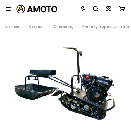
–
–
–
Главная
Каталог
Снегоход
Мотобуксировщики (мот